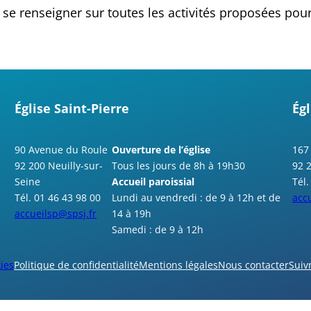
 renseigner sur toutes les activités proposées pour
Église Saint-Pierre
Égl
90 Avenue du Roule
Ouverture de l’église
167
92 200 Neuilly-sur-
Tous les jours de 8h à 19h30
92 
Seine
Accueil paroissial
Tél.
Tél. 01 46 43 98 00
Lundi au vendredi : de 9 à 12h et de
accu
accueilsp@spsj.fr
14 à 19h
Samedi : de 9 à 12h
ies
Politique de confidentialité
Mentions légales
Nous contacter
Suiv